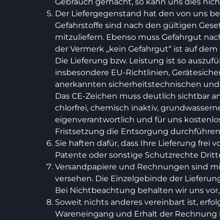
Gebrauch gemacht, so kann uns dies nic
Der Liefergegenstand hat den von uns bez
Gefahrstoffe sind nach den gültigen Ges
mitzuliefern. Ebenso muss Gefahrgut nach
der Vermerk „kein Gefahrgut“ ist auf dem
Die Lieferung bzw. Leistung ist so auszuf
insbesondere EU-Richtlinien, Gerätesiche
anerkannten sicherheitstechnischen und
Das CE-Zeichen muss deutlich sichtbar ang
chlorfrei, chemisch inaktiv, grundwasserne
eigenverantwortlich und für uns kostenlo
Fristsetzung die Entsorgung durchführen
Sie haften dafür, dass Ihre Lieferung fre
Patente oder sonstige Schutzrechte Dritt
Versandpapiere und Rechnungen sind mit 
versehen. Die Einzelgebinde der Lieferu
Bei Nichtbeachtung behalten wir uns vor
Soweit nichts anderes vereinbart ist, er
Wareneingang und Erhalt der Rechnung l