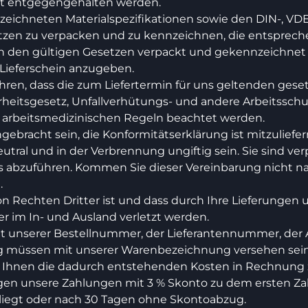
ht entgegengehalten werden.
eichneten Materialspezifikationen sowie den DIN-, VDE
etzen zu verpacken und zu kennzeichnen, die entsprech
 den gültigen Gesetzen verpackt und gekennzeichnet sei
 Lieferschein anzugeben.
ühren, dass die zum Liefertermin für uns geltenden gese
rheitsgesetz, Unfallverhütungs- und andere Arbeitsschu
 arbeitsmedizinischen Regeln beachtet werden.
ebracht sein, die Konformitätserklärung ist mitzuliefer
utral und in der Verbrennung ungiftig sein. Sie sind verp
s abzuführen. Kommen Sie dieser Vereinbarung nicht na
.
i von Rechten Dritter ist und dass durch Ihre Lieferung
er im In- und Ausland verletzt werden.
unserer Bestellnummer, der Lieferantennummer, der Ab
ng müssen mit unserer Warenbezeichnung versehen sein
, Ihnen die dadurch entstehenden Kosten in Rechnung z
folgen unsere Zahlungen mit 3 % Skonto zu dem ersten Z
iegt oder nach 30 Tagen ohne Skontoabzug.