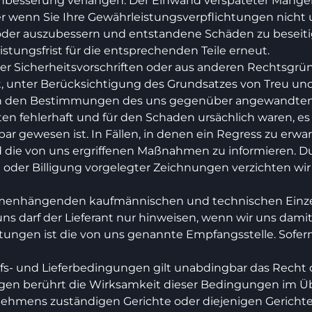
chbesserung verlangen. Der Einwand verspäteter Mänge
 wenn Sie Ihre Gewährleistungsverpflichtungen nicht unv
 oder auszubessern und entstandene Schäden zu beseitig
tungsfrist für die entsprechenden Teile erneut.
r Sicherheitsvorschriften oder aus anderen Rechtsgrü
 unter Berücksichtigung des Grundsatzes von Treu und
h den Bestimmungen des uns gegenüber angewandten R
en fehlerhaft und für den Schaden ursächlich waren, es s
ewesen ist. In Fällen, in denen ein Regress zu erwarten
die von uns ergriffenen Maßnahmen zu informieren. D
der Billigung vorgelegter Zeichnungen verzichten wir
mmenhängenden kaufmännischen und technischen Einzel
ns darf der Lieferant nur hinweisen, wenn wir uns damit 
stungen ist die von uns genannte Empfangsstelle. Sofern
fs- und Lieferbedingungen gilt unabdingbar das Recht
n berührt die Wirksamkeit dieser Bedingungen im Übri
rnehmens zuständigen Gerichte oder diejenigen Gericht