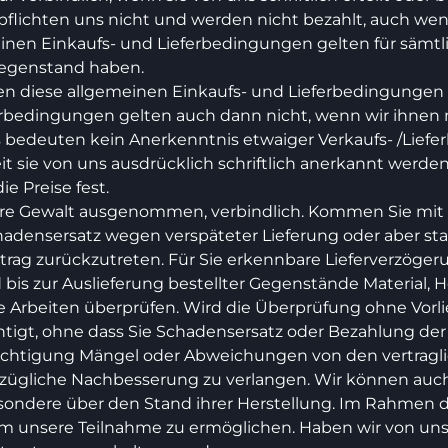
, verpflichten uns nicht und werden nicht bezahlt, auch 
einen Einkaufs- und Lieferbedingungen gelten für sämt
 Gegenstand haben.
 diese allgemeinen Einkaufs- und Lieferbedingungen Ve
rbedingungen gelten auch dann nicht, wenn wir ihnen 
bedeuten kein Anerkenntnis etwaiger Verkaufs- /Liefe
sie von uns ausdrücklich schriftlich anerkannt werden
ie Preise fest.
ere Gewalt ausgenommen, verbindlich. Kommen Sie mit Ihr
adensersatz wegen verspäteter Lieferung oder aber sta
trag zurückzutreten. Für Sie erkennbare Lieferverzöger
is zur Auslieferung bestellter Gegenstände Material, H
 Arbeiten überprüfen. Wird die Überprüfung ohne Vorli
htigt, ohne dass Sie Schadensersatz oder Bezahlung de
Besichtigung Mängel oder Abweichungen von den vertrag
erzügliche Nachbesserung zu verlangen. Wir können auch 
sondere über den Stand ihrer Herstellung. Im Rahmen 
m unsere Teilnahme zu ermöglichen. Haben wir von unse