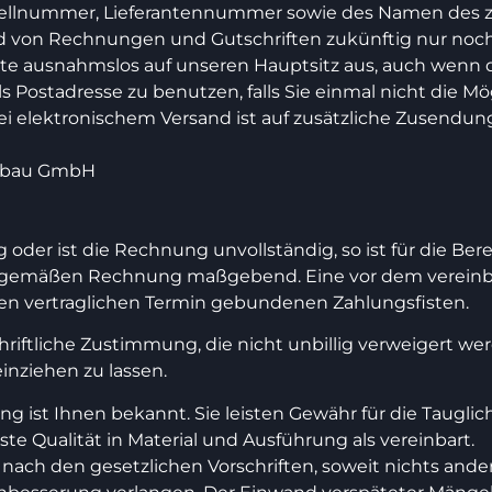
llnummer, Lieferantennummer sowie des Namen des zust
nd von Rechnungen und Gutschriften zukünftig nur noc
tte ausnahmslos auf unseren Hauptsitz aus, auch wenn d
ls Postadresse zu benutzen, falls Sie einmal nicht die M
 elektronischem Versand ist auf zusätzliche Zusendun
nbau GmbH
 oder ist die Rechnung unvollständig, so ist für die Be
gsgemäßen Rechnung maßgebend. Eine vor dem verei
den vertraglichen Termin gebundenen Zahlungsfisten.
chriftliche Zustimmung, die nicht unbillig verweigert we
inziehen zu lassen.
g ist Ihnen bekannt. Sie leisten Gewähr für die Taugl
te Qualität in Material und Ausführung als vereinbart.
nach den gesetzlichen Vorschriften, soweit nichts and