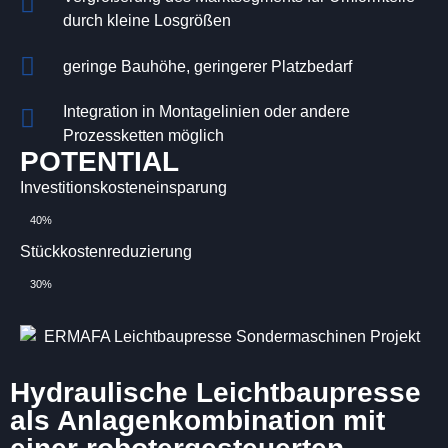
durch kleine Losgrößen
geringe Bauhöhe, geringerer Platzbedarf
Integration in Montagelinien oder andere
Prozessketten möglich
POTENTIAL
Investitionskosteneinsparung
bis zu
40%
Stückkostenreduzierung
bis zu
30%
Hydraulische Leichtbaupresse
als Anlagenkombination mit